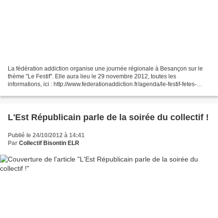
La fédération addiction organise une journée régionale à Besançon sur le
thème "Le Festif". Elle aura lieu le 29 novembre 2012, toutes les
informations, ici : http://www.federationaddiction.fr/agenda/le-festif-fetes-
conduites-a-risques-et-usages-de-substances-psycho-actives/...
L'Est Républicain parle de la soirée du collectif !
Publié le 24/10/2012 à 14:41
Par
Collectif Bisontin ELR