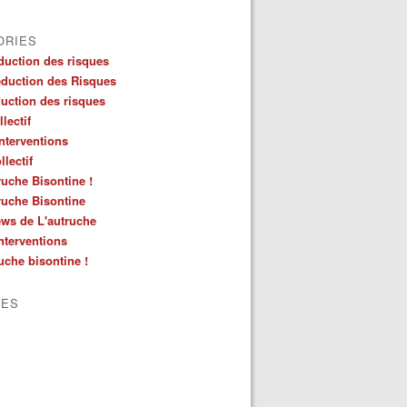
ORIES
duction des risques
duction des Risques
duction des risques
lectif
nterventions
llectif
ruche Bisontine !
ruche Bisontine
ws de L'autruche
nterventions
ruche bisontine !
VES