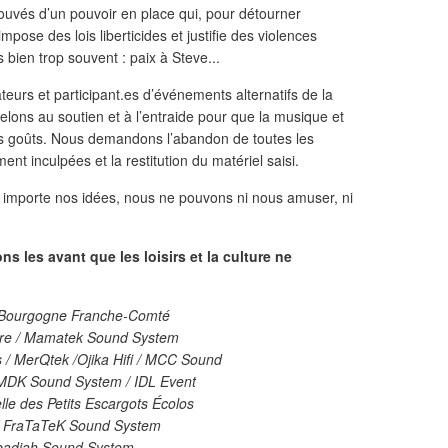
uvés d’un pouvoir en place qui, pour détourner
mpose des lois liberticides et justifie des violences
bien trop souvent : paix à Steve...
ateurs et participant.es d’événements alternatifs de la
ns au soutien et à l’entraide pour que la musique et
nos goûts. Nous demandons l’abandon de toutes les
nt inculpées et la restitution du matériel saisi.
 importe nos idées, nous ne pouvons ni nous amuser, ni
s les avant que les loisirs et la culture ne
e Bourgogne Franche-Comté
ore / Mamatek Sound System
/ MerQtek /Ojika Hifi /
MCC
Sound
MDK
Sound System /
IDL
Event
lle des Petits Escargots Écolos
 FraTaTeK Sound System
badiah Sound System