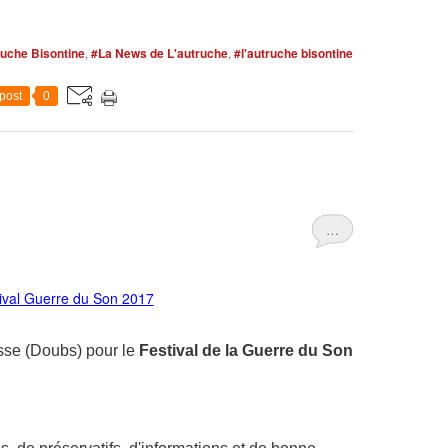
ruche Bisontine
,
#La News de L'autruche
,
#l'autruche bisontine
post
0
…
esse (Doubs) pour le
Festival de la Guerre du Son