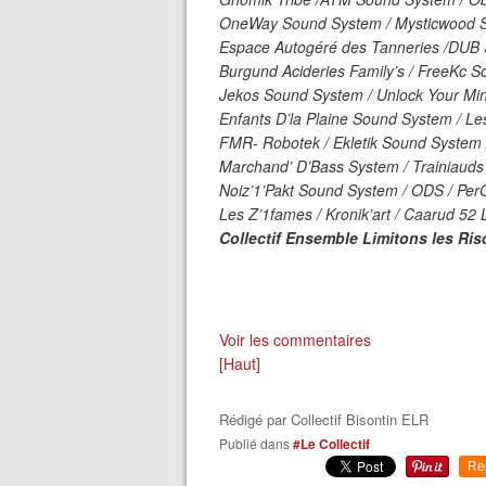
OneWay Sound System / Mysticwood 
Espace Autogéré des Tanneries /
DUB
Burgund Acideries Family’s / FreeKc S
Jekos Sound System / Unlock Your Min
Enfants D’la Plaine Sound System / Les
FMR
- Robotek / Ekletik Sound System
Marchand’ D’Bass System / Trainiaud
Noiz’1’Pakt Sound System /
ODS
/ Per
Les Z’1fames / Kronik’art / Caarud 52 
Collectif Ensemble Limitons les Ri
Voir les commentaires
[Haut]
Rédigé par
Collectif Bisontin ELR
Publié dans
#Le Collectif
Re