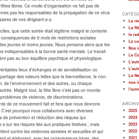
fêtes libres. Ce mode d’organisation ne fait pas de
mes pas les responsables de la propagation de ce virus
CATÉG
aires de nos dirigeant.e.s.
La ré
La Ré
iles, que cette soirée était légitime malgré le contexte
la re
es conséquences de 9 mois de restrictions sociales
Le col
des jeunes et moins jeunes. Nous pensons alors que les
Nos i
t des indispensables à la bonne santé mentale. Le travail
Le Co
ent pas au bon équilibre psychique et physiologique.
L'aut
L'aut
véritables lieux d’échanges et de sensibilisation où
La Ne
partage des valeurs telles que la bienveillance, le non-
nos i
soi, de l’environnement et des autres, ou chaque
l'aut
 soirée. Malgré tout, la fête libre n’est pas un monde
 problèmes de violence, de discriminations,
ante de ce mouvement fait et fera que nous devrons
ARCHI
 C’est pourquoi nous collaborons avec diverses
2025
s de prévention et réduction des risques qui
2024
e.s sur les risques liés aux pratiques festives
; mais
2023
2022
tent contre les violences sexistes et sexuelles et qui
2021
t et élaborent, avec les organisateurs.trices, des