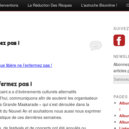
terventions
La Réduction Des Risques
L'autruche Bisontine !
C
SUIVEZ
ez pas !
…
NEWSL
Abonnez
articles 
Email
nfermez pas
!
ipant.e.s d’évènements culturels alternatifs
PAGES
’hui, communiquons afin de soutenir les organisateur-
Album
a Grande Maskarade
» qui s’est déroulée dans la
!
t du Nouvel An et souhaitons nous aussi nous exprimer
Albu
iatique de ces dernières semaines.
Albu
 de festivals et de concerts ont été annulés ou
Links