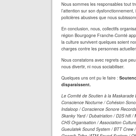
Nous sommes les responsables tout tro
l’attention sur son dysfonctionnement, i
policières abusives que nous subissons 
En conclusion, nous, collectifs organis
région Bourgogne Franche-Comté appelo
la culture survivent quelques soient 
charges contre les personnes actuelleme
Nous constatons avec regrets que peu
nous divertir, ni nous sociabiliser.
Quelques uns ont pu le faire :
Soutenon
disparaissent.
Le Comité de Soutien à la Maskarad
Conscience Nocturne / Cohésion Son
Indaloop / Conscience Sonore Records 
Skanky Yard / Dubatriation /
D2S
hifi /
CHS
Organisation / Association Culture
Gueulatek Sound System /
BTT
Crew /
Gnomik Tribe /
ATM
Sound System / O