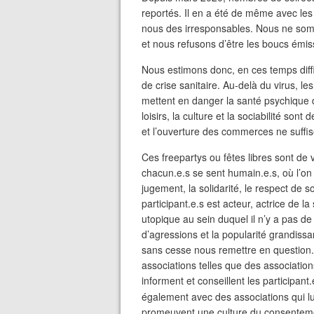
reportés. Il en a été de même avec les 
nous des irresponsables. Nous ne som
et nous refusons d’être les boucs émiss
Nous estimons donc, en ces temps diffic
de crise sanitaire. Au-delà du virus, l
mettent en danger la santé psychique 
loisirs, la culture et la sociabilité son
et l’ouverture des commerces ne suffis
Ces freepartys ou fêtes libres sont de 
chacun.e.s se sent humain.e.s, où l’on 
jugement, la solidarité, le respect de 
participant.e.s est acteur, actrice de la
utopique au sein duquel il n’y a pas de
d’agressions et la popularité grandiss
sans cesse nous remettre en question.
associations telles que des association
informent et conseillent les participant.
également avec des associations qui lut
promeuvent une culture du consentemen